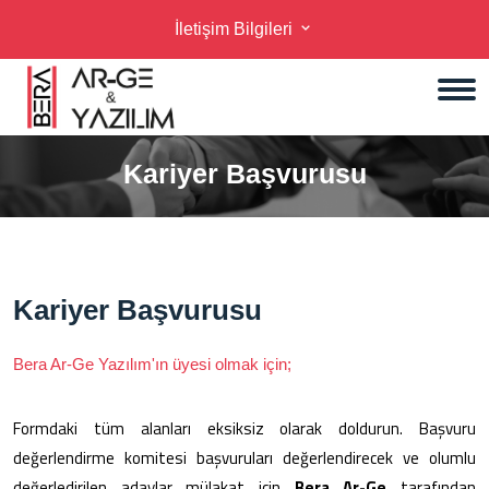
İletişim Bilgileri
Kariyer Başvurusu
Kariyer Başvurusu
Bera Ar-Ge Yazılım'ın üyesi olmak için;
Formdaki tüm alanları eksiksiz olarak doldurun. Başvuru
değerlendirme komitesi başvuruları değerlendirecek ve olumlu
değerledirilen adaylar mülakat için
Bera Ar-Ge
tarafından