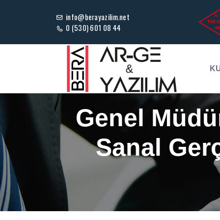
info@berayazilim.net
0 (530) 601 08 44
K
Genel Müdür
Sanal Ger